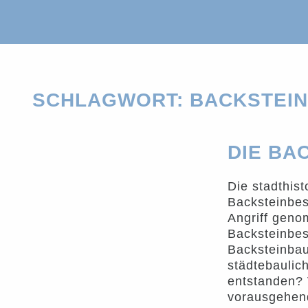
SCHLAGWORT: BACKSTEI
DIE BA
Die stadthis
Backsteinbest
Angriff gen
Backsteinbes
Backsteinbau
städtebaulic
entstanden? 
vorausgehen